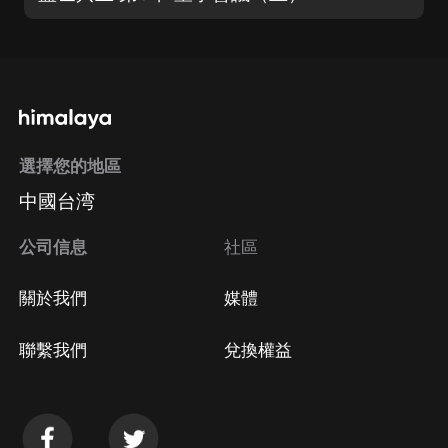
選擇您的地區
中國台湾
公司信息
社區
關於我們
媒體
聯繫我們
兌換權益