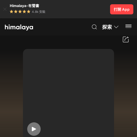
Himalaya-有聲書
打開 App
4.8k 安裝
探索