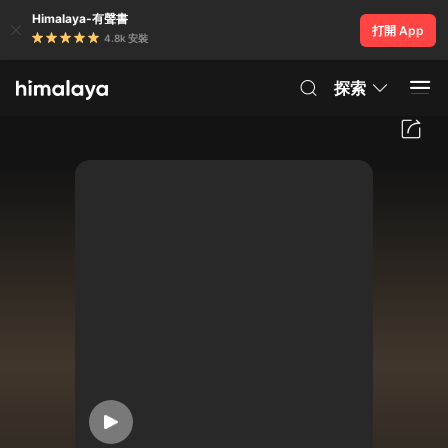
Himalaya-有聲書
打開 App
4.8k 安裝
探索