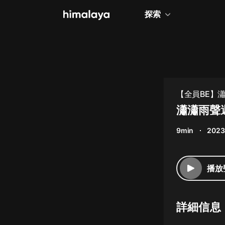
探索
全部
小說
個人成長
【全員BE】
相聲評書
瀟瀟雨聲
兒童
9min
2023
歷史
情感治愈
播放
健康養生
商業財經
詳細信息
廣播劇