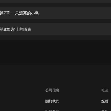
生命科學篇1-2·猴子警長科學探案記|
寶寶巴士科普
寶寶巴士
第7章 一只漂亮的小鳥
【新民間劇場】我的老千江湖｜ 有聲
的紫襟｜ 魔幻千手
第8章 騎士的職責
有聲的紫襟
《夜色鋼琴曲》
夜色鋼琴曲趙海洋
太荒吞天訣丨熱血玄幻丨紫襟領銜有
聲劇
有聲的紫襟
嫡女貴嫁 | 一刀蘇蘇團隊制作 | 古言
宮鬥重生爽文 多人有聲劇
公司信息
社區
一刀蘇蘇
中國大案紀實 | 每日一驚案！真實案
關於我們
媒體
件恐怖刑偵尚文
大舌頭尚文