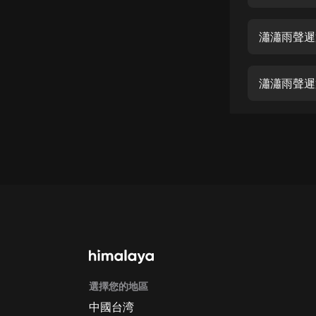
經典名著
人物傳記
瀟瀟雨聲遲
電影
生活
瀟瀟雨聲遲
英語
日語
課程
少兒教育
二次元
教育培訓
IT科技
選擇您的地區
汽車
中國台湾