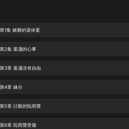
灰姑娘音樂
郭德綱於謙相聲全集
德雲社郭德綱相聲VIP
第1集 姥爺的退休宴
安全警長啦咘啦哆·假期篇|新篇章加
更|寶寶巴士故事
第2集 葉瀟的心事
寶寶巴士
凡人修仙傳|楊洋主演影視原著|薑廣
濤配音多播版本
第3章 葉瀟没有自由
光合積木
第4章 緣分
摸金天師【第一季】（紫襟演播）
有聲的紫襟
第5章 討厭的阮雨聲
無敵六皇子|爆笑穿越|無敵流皇子|安
燃領銜有聲小說
安燃
第6章 阮雨聲受傷