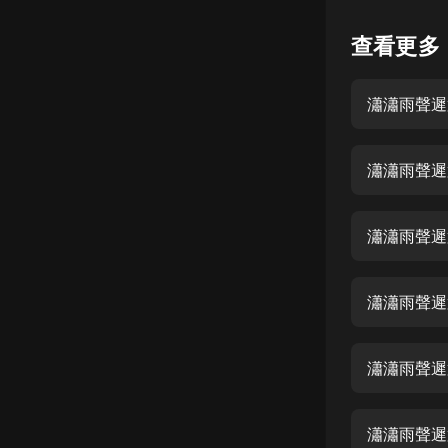
懸疑
查看更多
科幻
瀟瀟雨聲遲
好書精講
外語
瀟瀟雨聲遲
耽美
認知思維
瀟瀟雨聲遲
人文
音樂
瀟瀟雨聲遲
粵語
瀟瀟雨聲遲
頭條
娛樂
瀟瀟雨聲遲