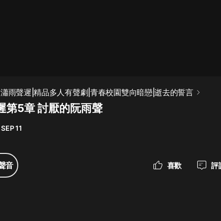
最佳女婿｜都市異能多人有聲劇｜一
種侃侃｜有聲小說
一種侃侃
米小圈上學記:一二三年級 | 暢銷出版
瀟瀟雨聲遲|精品多人有聲劇|青春校園雙向暗戀|逝去的誓言
物
遲第5章 討厭的阮雨聲
米小圈
 SEP 11
破壞者聯盟篇1-4季·猴子警長科學探
案記|寶寶巴士
寶寶巴士
聲音
喜歡
評
大奉打更人丨頭陀淵領銜多人有聲
劇|暢聽全集|王鶴棣、田曦薇主演影
視劇原著|賣報小郎君
頭陀淵講故事
總有這樣的歌只想一個人聽