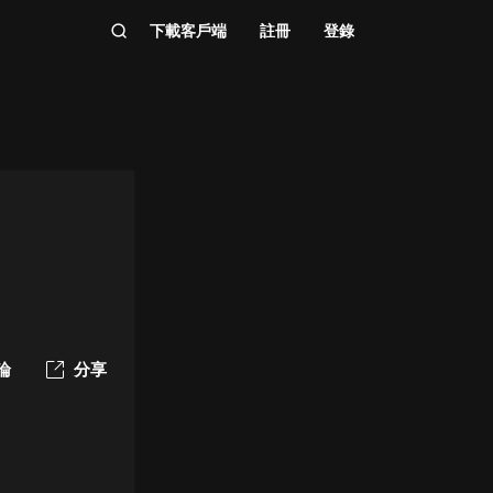
下載客戶端
註冊
登錄
論
分享