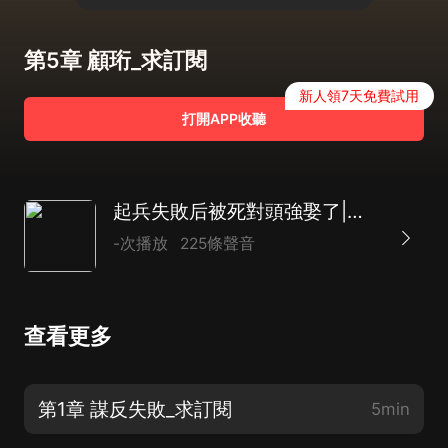
第5章 顧珩_求訂閱
新人領7天免費試用
打開APP收聽
起兵失敗后被死對頭強娶了|搞笑|反轉|浪漫|AI多播
-次播放
225條聲音
查看更多
第1章 謀反失敗_求訂閱
5min