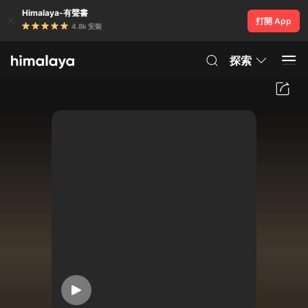
Himalaya-有聲書
打開 App
4.8k 安裝
探索