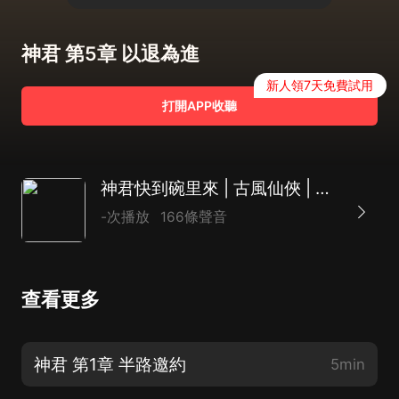
神君 第5章 以退為進
新人領7天免費試用
打開APP收聽
神君快到碗里來 | 古風仙俠 | 甜寵虐戀 | 唯美言情 | AI多播
-次播放
166條聲音
查看更多
神君 第1章 半路邀約
5min