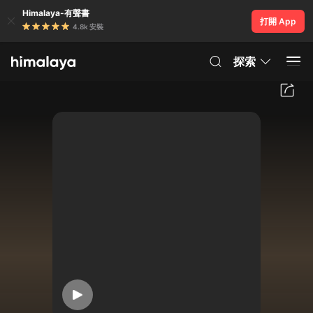
Himalaya-有聲書
打開 App
4.8k 安裝
探索