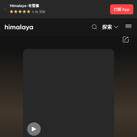
Himalaya-有聲書
打開 App
4.8k 安裝
探索