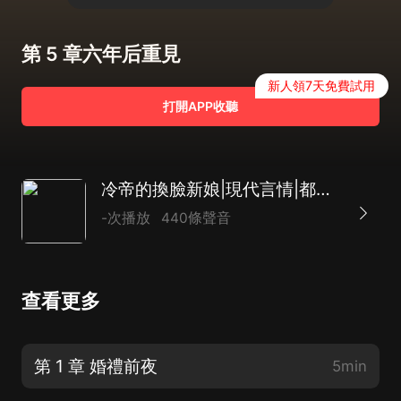
第 5 章六年后重見
新人領7天免費試用
打開APP收聽
冷帝的換臉新娘|現代言情|都市|重生|AI多播
-次播放
440條聲音
查看更多
第 1 章 婚禮前夜
5min