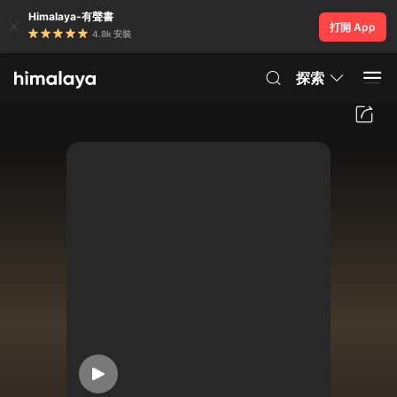
Himalaya-有聲書
打開 App
4.8k 安裝
探索