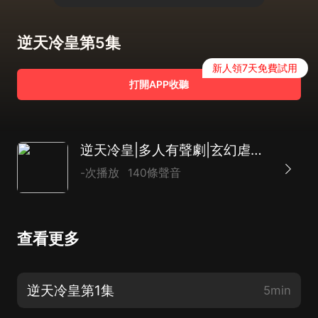
逆天冷皇第5集
新人領7天免費試用
打開APP收聽
逆天冷皇|多人有聲劇|玄幻虐戀|水火不相容
-次播放
140條聲音
查看更多
逆天冷皇第1集
5min