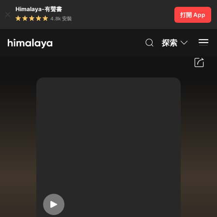
Himalaya-有聲書
打開 App
4.8k 安裝
探索