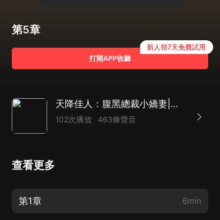
第5章
新人領7天免費試用
打開APP收聽
天降佳人：腹黑總裁小嬌妻|霸道|總裁|AI多播
102次播放
463條聲音
查看更多
第1章
6min