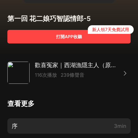
第一回 花二娘巧智認情郎-5
新人領7天免費試用
打開APP收聽
歡喜冤家｜西湖漁隱主人（原文）
116次播放
239條聲音
查看更多
序
3min