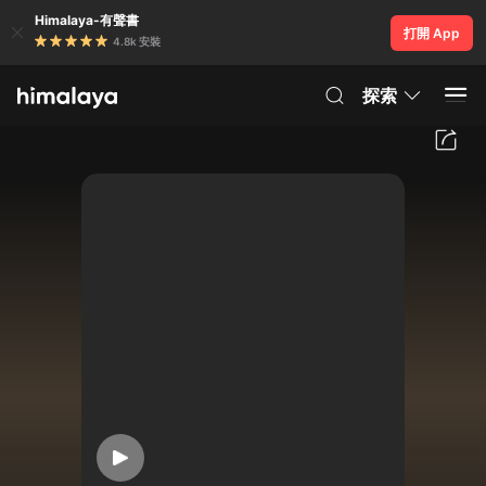
Himalaya-有聲書
打開 App
4.8k 安裝
探索