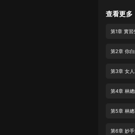
懸疑
查看更多
科幻
第1章 實
好書精講
外語
第2章 你
耽美
認知思維
第3章 女
人文
音樂
第4章 林
粵語
第5章 林
頭條
娛樂
第6章 妙