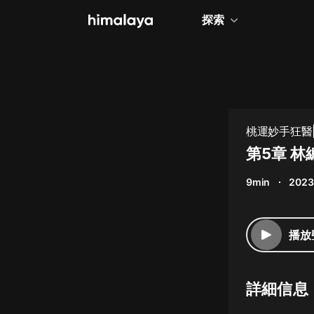
探索
全部
小說
個人成長
桃運妙手狂醫|
相聲評書
第5章 
兒童
9min
2023
歷史
情感治愈
播放
健康養生
商業財經
詳細信息
廣播劇