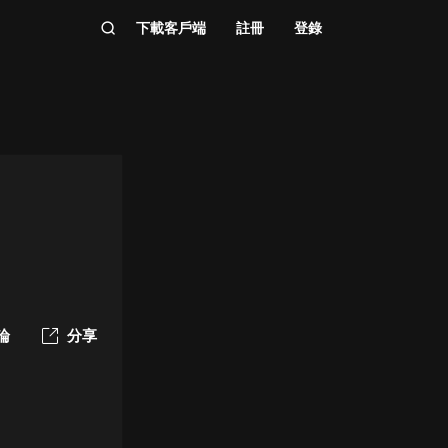
下載客戶端
註冊
登錄
論
分享