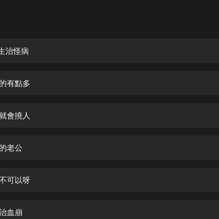
灰姑娘音樂
郭德綱於謙相聲全集
德雲社郭德綱相聲VIP
習生治怪病
安全警長啦咘啦哆·假期篇|新篇章加
更|寶寶巴士故事
白的有點多
寶寶巴士
凡人修仙傳|楊洋主演影視原著|薑廣
濤配音多播版本
人就會撓人
光合積木
總的老公
摸金天師【第一季】（紫襟演播）
有聲的紫襟
總不可以呀
無敵六皇子|爆笑穿越|無敵流皇子|安
燃領銜有聲小說
安燃
手治血崩