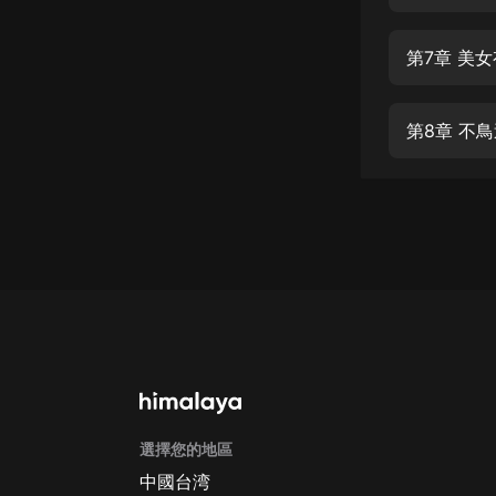
經典名著
人物傳記
第7章 美
電影
生活
第8章 不
英語
日語
課程
少兒教育
二次元
教育培訓
IT科技
選擇您的地區
汽車
中國台湾