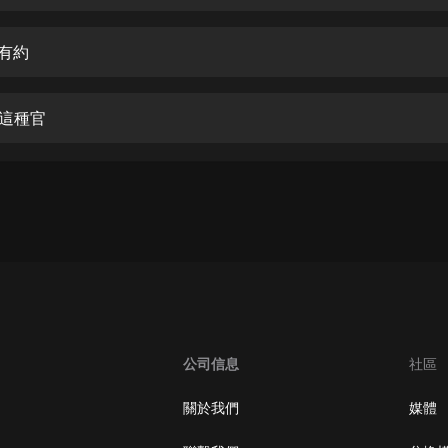
生命科學篇1-2·猴子警長科學探案記|
寶寶巴士科普
寶寶巴士
女有約
【新民間劇場】我的老千江湖｜ 有聲
的紫襟｜ 魔幻千手
鳥這種官
有聲的紫襟
《夜色鋼琴曲》
夜色鋼琴曲趙海洋
太荒吞天訣丨熱血玄幻丨紫襟領銜有
聲劇
有聲的紫襟
嫡女貴嫁 | 一刀蘇蘇團隊制作 | 古言
宮鬥重生爽文 多人有聲劇
公司信息
社區
一刀蘇蘇
中國大案紀實 | 每日一驚案！真實案
關於我們
媒體
件恐怖刑偵尚文
大舌頭尚文