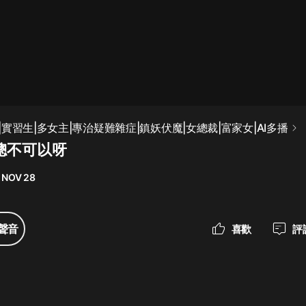
最佳女婿｜都市異能多人有聲劇｜一
種侃侃｜有聲小說
一種侃侃
米小圈上學記:一二三年級 | 暢銷出版
實習生|多女主|專治疑難雜症|鎮妖伏魔|女總裁|富家女|AI多播
物
林總不可以呀
米小圈
 NOV 28
破壞者聯盟篇1-4季·猴子警長科學探
案記|寶寶巴士
寶寶巴士
聲音
喜歡
評
大奉打更人丨頭陀淵領銜多人有聲
劇|暢聽全集|王鶴棣、田曦薇主演影
視劇原著|賣報小郎君
頭陀淵講故事
總有這樣的歌只想一個人聽