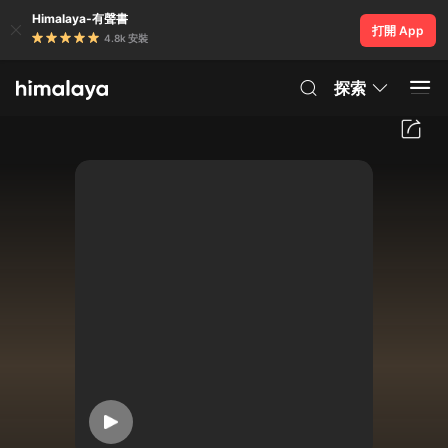
Himalaya-有聲書
打開 App
4.8k 安裝
探索