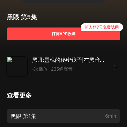
黑眼 第5集
新人領7天免費試用
打開APP收聽
黑眼:靈魂的秘密鏡子|在黑暗中凝視&用愛治愈生命|精品多播|奇幻言情
-次播放
235條聲音
查看更多
黑眼 第1集
6min