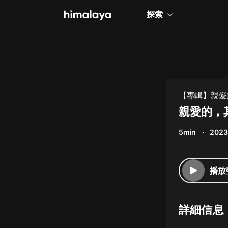
探索
全部
小說
個人成長
【專輯】親愛
相聲評書
親愛的，
兒童
5min
2023
歷史
情感治愈
播放
健康養生
商業財經
詳細信息
廣播劇