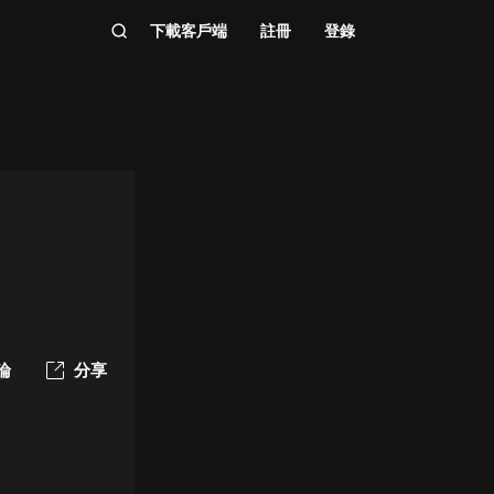
下載客戶端
註冊
登錄
論
分享