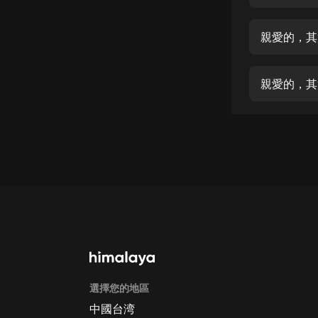
經典名著
人物傳記
親愛的，其
電影
生活
親愛的，其
英語
日語
課程
少兒教育
二次元
教育培訓
IT科技
選擇您的地區
汽車
中國台湾