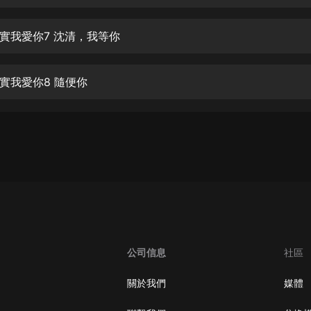
生命科學篇1-2·猴子警長科學探案記|
寶寶巴士科普
寶寶巴士
實我愛你7 沈清，我等你
【新民間劇場】我的老千江湖｜ 有聲
的紫襟｜ 魔幻千手
實我愛你8 隨便你
有聲的紫襟
《夜色鋼琴曲》
夜色鋼琴曲趙海洋
太荒吞天訣丨熱血玄幻丨紫襟領銜有
聲劇
有聲的紫襟
嫡女貴嫁 | 一刀蘇蘇團隊制作 | 古言
宮鬥重生爽文 多人有聲劇
公司信息
社區
一刀蘇蘇
中國大案紀實 | 每日一驚案！真實案
關於我們
媒體
件恐怖刑偵尚文
大舌頭尚文