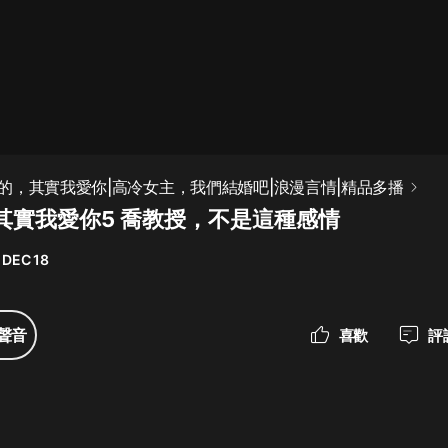
最佳女婿｜都市異能多人有聲劇｜一
種侃侃｜有聲小說
一種侃侃
米小圈上學記:一二三年級 | 暢銷出版
的，其實我愛你|高冷女主，我們結婚吧|浪漫言情|精品多播
物
其實我愛你5 喬教授，不是這種感情
米小圈
 DEC 18
破壞者聯盟篇1-4季·猴子警長科學探
案記|寶寶巴士
寶寶巴士
聲音
喜歡
評
大奉打更人丨頭陀淵領銜多人有聲
劇|暢聽全集|王鶴棣、田曦薇主演影
視劇原著|賣報小郎君
頭陀淵講故事
總有這樣的歌只想一個人聽