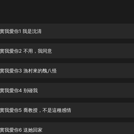
灰姑娘音樂
郭德綱於謙相聲全集
德雲社郭德綱相聲VIP
實我愛你1 我是沈清
安全警長啦咘啦哆·假期篇|新篇章加
更|寶寶巴士故事
實我愛你2 不用，我同意
寶寶巴士
凡人修仙傳|楊洋主演影視原著|薑廣
濤配音多播版本
實我愛你3 漁村來的醜八怪
光合積木
實我愛你4 别碰我
摸金天師【第一季】（紫襟演播）
有聲的紫襟
實我愛你5 喬教授，不是這種感情
無敵六皇子|爆笑穿越|無敵流皇子|安
燃領銜有聲小說
安燃
實我愛你6 送她回家