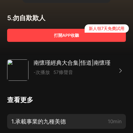
5.勿自欺欺人
新人領7天免費試用
打開APP收聽
南懷瑾經典大合集|悟道|南懷瑾
-次播放
57條聲音
查看更多
1.承載事業的九種美德
10min