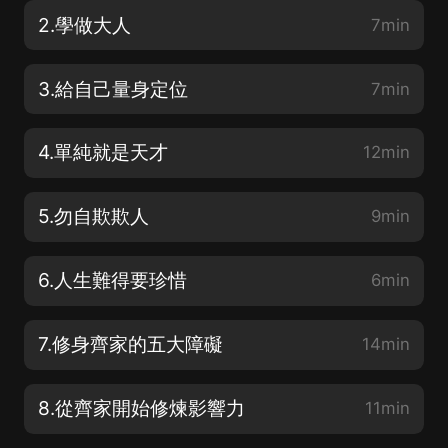
2.學做大人
7min
3.給自己量身定位
7min
4.單純就是天才
12min
5.勿自欺欺人
9min
6.人生難得要珍惜
6min
7.修身齊家的五大障礙
14min
8.從齊家開始修煉影響力
11min