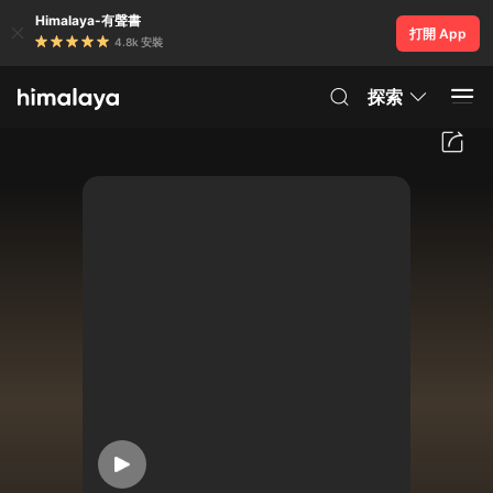
Himalaya-有聲書
打開 App
4.8k 安裝
探索