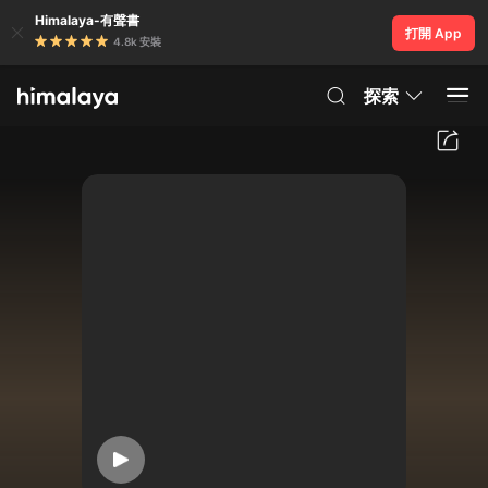
Himalaya-有聲書
打開 App
4.8k 安裝
探索