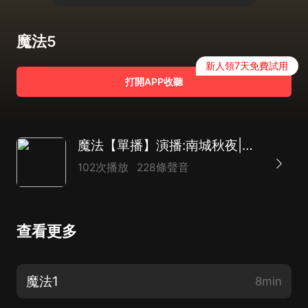
魔法5
新人領7天免費試用
打開APP收聽
魔法【單播】演播:南城秋夜|異世大陸|穿越|逆襲爽文
102次播放
228條聲音
查看更多
魔法1
8min