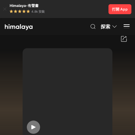
Himalaya-有聲書
打開 App
4.8k 安裝
探索