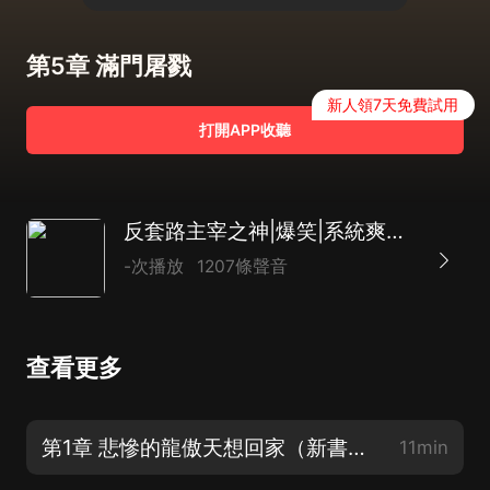
第5章 滿門屠戮
新人領7天免費試用
打開APP收聽
反套路主宰之神|爆笑|系統爽文|AI多播
-次播放
1207條聲音
查看更多
第1章 悲慘的龍傲天想回家（新書上架求訂閱）
11min