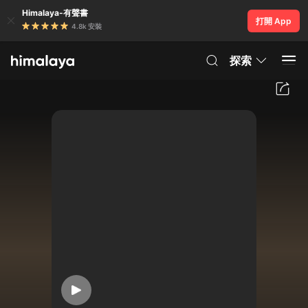
Himalaya-有聲書
打開 App
4.8k 安裝
探索