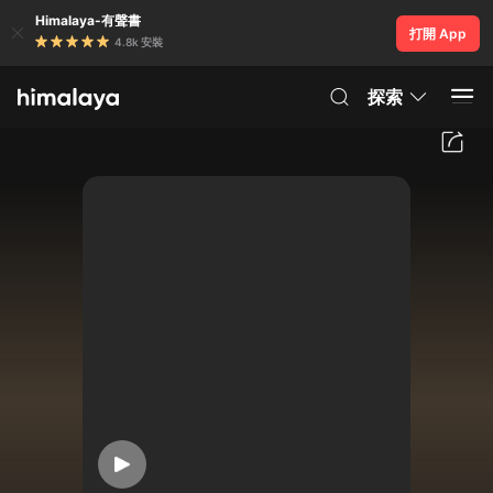
Himalaya-有聲書
打開 App
4.8k 安裝
探索