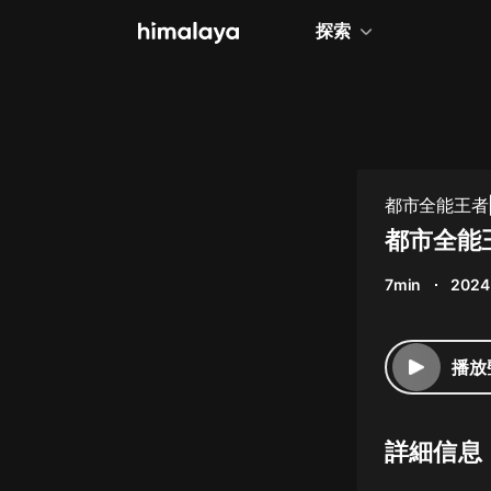
探索
全部
小說
個人成長
都市全能王者
相聲評書
都市全能
兒童
7min
2024
歷史
情感治愈
播放
健康養生
商業財經
詳細信息
廣播劇