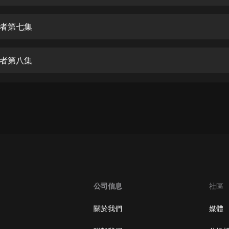
生命科學篇1-2·猴子警長科學探案記|
寶寶巴士科普
寶寶巴士
者第七集
【新民間劇場】我的老千江湖｜ 有聲
的紫襟｜ 魔幻千手
者第八集
有聲的紫襟
《夜色鋼琴曲》
夜色鋼琴曲趙海洋
太荒吞天訣丨熱血玄幻丨紫襟領銜有
聲劇
有聲的紫襟
嫡女貴嫁 | 一刀蘇蘇團隊制作 | 古言
宮鬥重生爽文 多人有聲劇
公司信息
社區
一刀蘇蘇
中國大案紀實 | 每日一驚案！真實案
關於我們
媒體
件恐怖刑偵尚文
大舌頭尚文