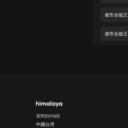
經典名著
人物傳記
都市全能王
電影
生活
都市全能王
英語
日語
課程
少兒教育
二次元
教育培訓
IT科技
選擇您的地區
汽車
中國台湾