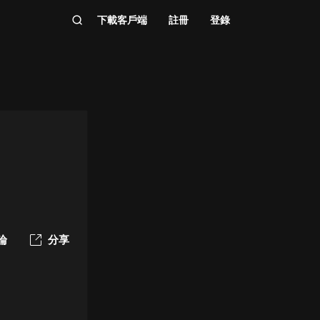
下載客戶端
註冊
登錄
論
分享