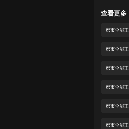
懸疑
查看更多
科幻
都市全能王
好書精講
外語
都市全能王
耽美
認知思維
都市全能王
人文
音樂
都市全能王
粵語
都市全能王
頭條
娛樂
都市全能王