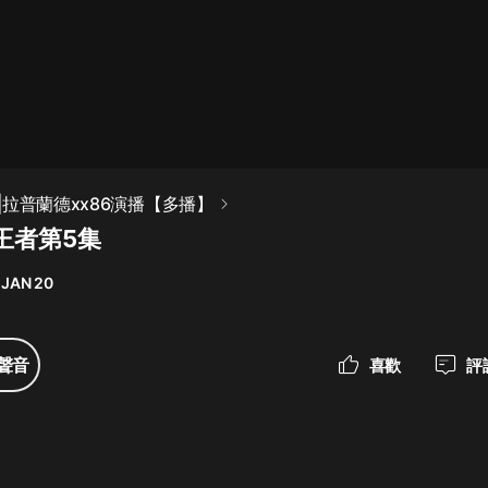
最佳女婿｜都市異能多人有聲劇｜一
種侃侃｜有聲小說
一種侃侃
米小圈上學記:一二三年級 | 暢銷出版
|拉普蘭德xx86演播【多播】
物
王者第5集
米小圈
 JAN 20
破壞者聯盟篇1-4季·猴子警長科學探
案記|寶寶巴士
寶寶巴士
聲音
喜歡
評
大奉打更人丨頭陀淵領銜多人有聲
劇|暢聽全集|王鶴棣、田曦薇主演影
視劇原著|賣報小郎君
頭陀淵講故事
總有這樣的歌只想一個人聽