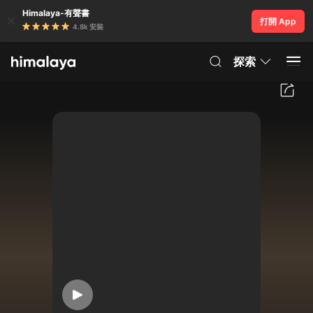
Himalaya-有聲書
打開 App
4.8k 安裝
探索