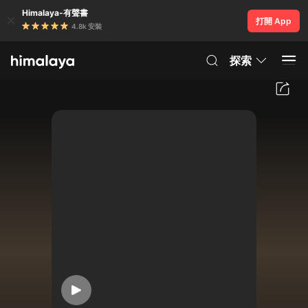
Himalaya-有聲書
打開 App
4.8k 安裝
探索