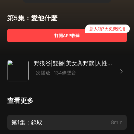
第5集：愛他什麼
新人領7天免費試用
打開APP收聽
野狼谷|雙播|美女與野獸|人性與獸性|夢想與努力
-次播放
134條聲音
查看更多
第1集：錄取
8min