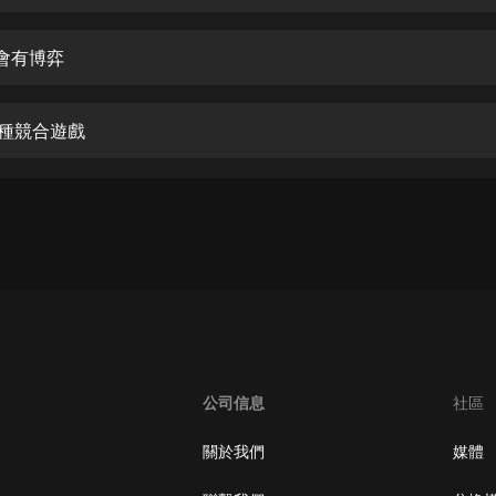
生命科學篇1-2·猴子警長科學探案記|
寶寶巴士科普
寶寶巴士
就會有博弈
【新民間劇場】我的老千江湖｜ 有聲
的紫襟｜ 魔幻千手
一種競合遊戲
有聲的紫襟
《夜色鋼琴曲》
夜色鋼琴曲趙海洋
太荒吞天訣丨熱血玄幻丨紫襟領銜有
聲劇
有聲的紫襟
嫡女貴嫁 | 一刀蘇蘇團隊制作 | 古言
宮鬥重生爽文 多人有聲劇
公司信息
社區
一刀蘇蘇
中國大案紀實 | 每日一驚案！真實案
關於我們
媒體
件恐怖刑偵尚文
大舌頭尚文