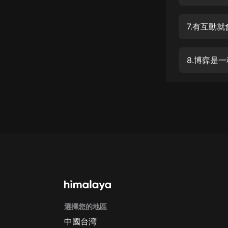
經典名著
人物傳記
7.有互動
電影
生活
8.博弈是
英語
日語
課程
少兒教育
二次元
教育培訓
IT科技
選擇您的地區
汽車
中國台湾