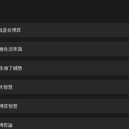
灰姑娘音樂
郭德綱於謙相聲全集
德雲社郭德綱相聲VIP
活就是在博弈
安全警長啦咘啦哆·假期篇|新篇章加
更|寶寶巴士故事
一種生活常識
寶寶巴士
凡人修仙傳|楊洋主演影視原著|薑廣
濤配音多播版本
人生做了鋪墊
光合積木
，大智慧
摸金天師【第一季】（紫襟演播）
有聲的紫襟
的博弈智慧
無敵六皇子|爆笑穿越|無敵流皇子|安
燃領銜有聲小說
安燃
點博弈論