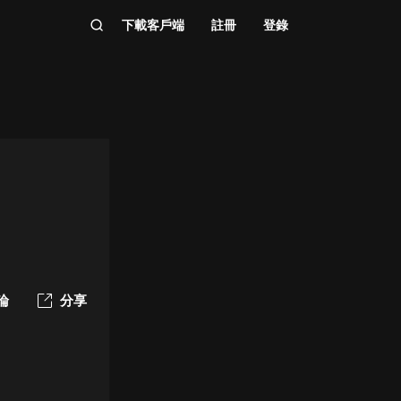
下載客戶端
註冊
登錄
論
分享