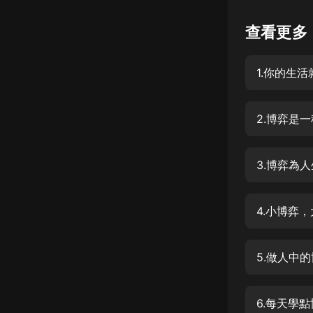
懸疑
查看更多
科幻
1.你的生
好書精講
外語
2.博弈是
耽美
認知思維
3.博弈為
人文
音樂
4.小博弈
粵語
5.做人中
頭條
娛樂
6.每天學