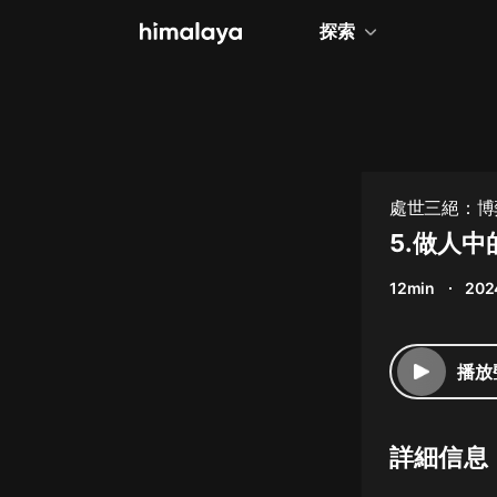
探索
全部
小說
個人成長
處世三絕：博
相聲評書
5.做人
兒童
12min
202
歷史
情感治愈
播放
健康養生
商業財經
詳細信息
廣播劇