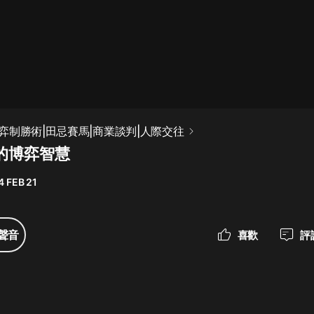
最佳女婿｜都市異能多人有聲劇｜一
種侃侃｜有聲小說
一種侃侃
米小圈上學記:一二三年級 | 暢銷出版
弈制勝術|田忌賽馬|商業談判|人際交往
物
中的博弈智慧
米小圈
4 FEB 21
破壞者聯盟篇1-4季·猴子警長科學探
案記|寶寶巴士
寶寶巴士
聲音
喜歡
評
大奉打更人丨頭陀淵領銜多人有聲
劇|暢聽全集|王鶴棣、田曦薇主演影
視劇原著|賣報小郎君
頭陀淵講故事
總有這樣的歌只想一個人聽