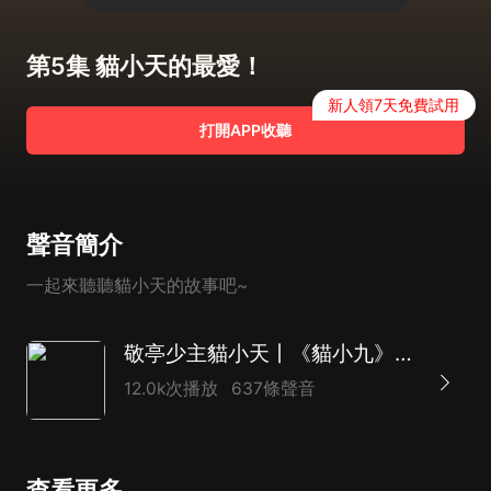
第5集 貓小天的最愛！
新人領7天免費試用
打開APP收聽
聲音簡介
一起來聽聽貓小天的故事吧~
敬亭少主貓小天丨《貓小九》番外丨奇喵宇宙
12.0k次播放
637條聲音
查看更多