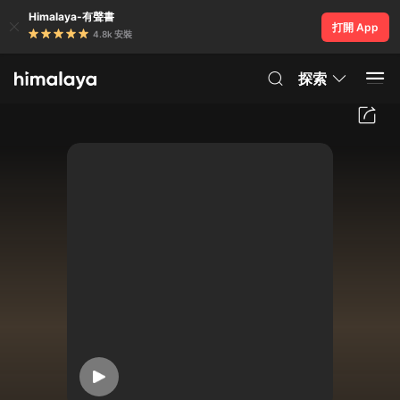
Himalaya-有聲書
打開 App
4.8k 安裝
探索