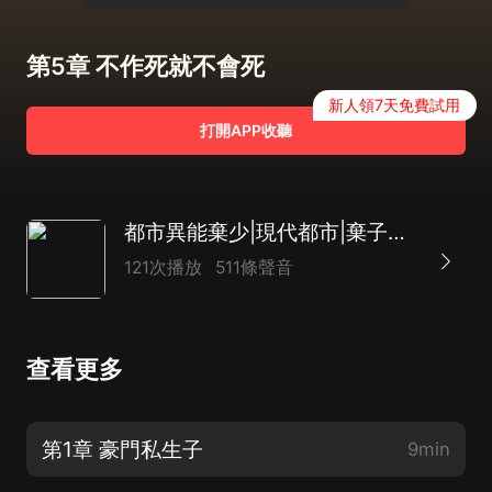
第5章 不作死就不會死
新人領7天免費試用
打開APP收聽
都市異能棄少|現代都市|棄子復仇|AI多播
121次播放
511條聲音
查看更多
第1章 豪門私生子
9min