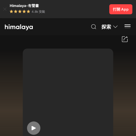
Himalaya-有聲書
打開 App
4.8k 安裝
探索