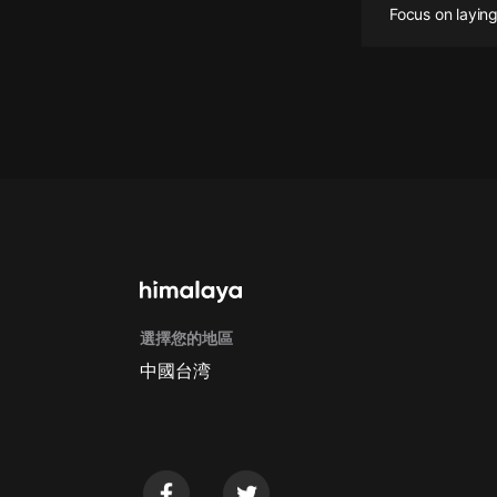
Focus on laying
懸疑
科幻
好書精講
外語
耽美
認知思維
人文
音樂
選擇您的地區
中國台湾
粵語
頭條
娛樂