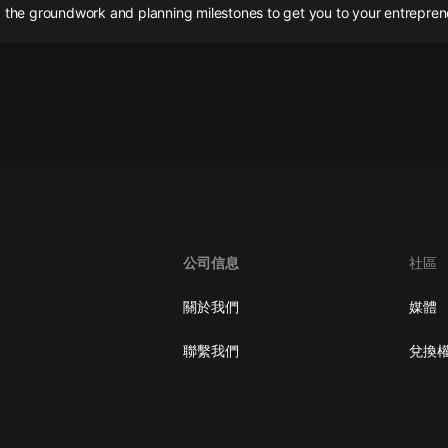
灰姑娘音樂
 the groundwork and planning milestones to get you to your entreprene
郭德綱於謙相聲全集
德雲社郭德綱相聲VIP
安全警長啦咘啦哆·假期篇|新篇章加
更|寶寶巴士故事
寶寶巴士
凡人修仙傳|楊洋主演影視原著|薑廣
濤配音多播版本
光合積木
公司信息
社區
摸金天師【第一季】（紫襟演播）
關於我們
媒體
有聲的紫襟
聯繫我們
兌換
無敵六皇子|爆笑穿越|無敵流皇子|安
燃領銜有聲小說
安燃