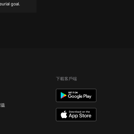
urial goal.
下載客戶端
權益