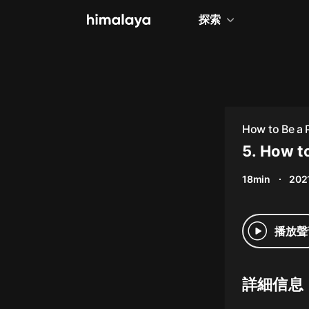
探索
全部
小說
個人成長
How to Be a 
相聲評書
5. How t
兒童
18min
202
歷史
情感治愈
播放聲
健康養生
商業財經
詳細信息
廣播劇