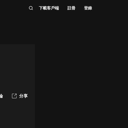
下載客戶端
註冊
登錄
論
分享