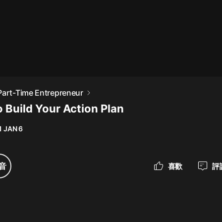
最佳女婿｜都市異能多人有聲劇｜一
種侃侃｜有聲小說
一種侃侃
米小圈上學記:一二三年級 | 暢銷出版
Part-Time Entrepreneur
物
o Build Your Action Plan
米小圈
1 JAN 6
破壞者聯盟篇1-4季·猴子警長科學探
案記|寶寶巴士
寶寶巴士
音
喜歡
評
大奉打更人丨頭陀淵領銜多人有聲
劇|暢聽全集|王鶴棣、田曦薇主演影
視劇原著|賣報小郎君
頭陀淵講故事
總有這樣的歌只想一個人聽