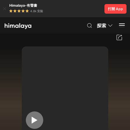
Himalaya-有聲書
打開 App
4.8k 安裝
探索