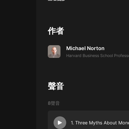
經典名著
人物傳記
電影
作者
生活
英語
Michael Norton
日語
Harvard Business School Profess
課程
少兒教育
聲音
二次元
教育培訓
8聲音
IT科技
汽車
1. Three Myths About Mon