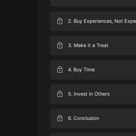
戲曲
Money doesn’t buy happiness. Or 
旅遊
2. Buy Experiences, Not Expe
免費專區
More vacations. Smaller house.
暢銷書
3. Make it a Treat
其他
Sometimes less is more.
4. Buy Time
Nobody likes commuting.
5. Invest in Others
Giving really is better than receivi
6. Conclusion
Money is a tool, not the goal.