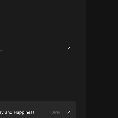
生命科學篇1-2·猴子警長科學探案記|
寶寶巴士科普
寶寶巴士
【新民間劇場】我的老千江湖｜ 有聲
的紫襟｜ 魔幻千手
有聲的紫襟
《夜色鋼琴曲》
or
夜色鋼琴曲趙海洋
太荒吞天訣丨熱血玄幻丨紫襟領銜有
聲劇
有聲的紫襟
嫡女貴嫁 | 一刀蘇蘇團隊制作 | 古言
宮鬥重生爽文 多人有聲劇
一刀蘇蘇
中國大案紀實 | 每日一驚案！真實案
件恐怖刑偵尚文
ey and Happiness
13min
大舌頭尚文