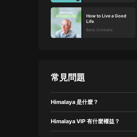
How to Live a Good
Life
Barry Schwartz
常見問題
Himalaya 是什麼？
Himalaya VIP 有什麼權益？