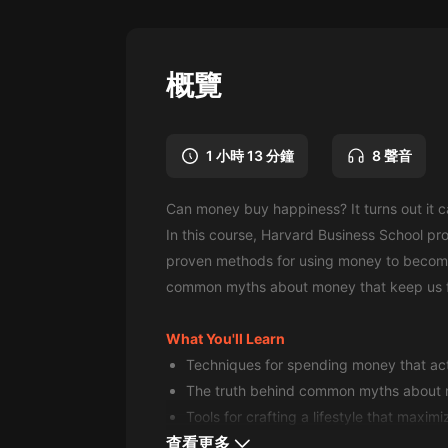
懸疑
科幻
概覽
好書精講
外語
1 小時 13 分鐘
8 聲音
耽美
Can money buy happiness? It turns out it c
認知思維
In this course, Harvard Business School pro
人文
proven methods for using money to become h
common myths about money that keep us fr
音樂
粵語
What You'll Learn
Techniques for spending money that ac
頭條
The truth behind common myths about
娛樂
Tools for crafting a lifestyle that maxim
查看更多