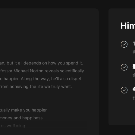
灰姑娘音樂
郭德綱於謙相聲全集
Him
德雲社郭德綱相聲VIP
安全警長啦咘啦哆·假期篇|新篇章加
更|寶寶巴士故事
寶寶巴士
an, but it all depends on how you spend it.
凡人修仙傳|楊洋主演影視原著|薑廣
濤配音多播版本
fessor Michael Norton reveals scientifically
光合積木
appier. Along the way, he’ll also dispel
om achieving the life we truly want.
摸金天師【第一季】（紫襟演播）
有聲的紫襟
tually make you happier
無敵六皇子|爆笑穿越|無敵流皇子|安
 money and happiness
燃領銜有聲小說
安燃
izes wellbeing