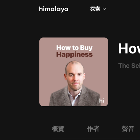
探索
全部
小說
Ho
個人成長
The Sc
相聲評書
兒童
歷史
情感治愈
健康養生
商業財經
概覽
作者
聲音
廣播劇