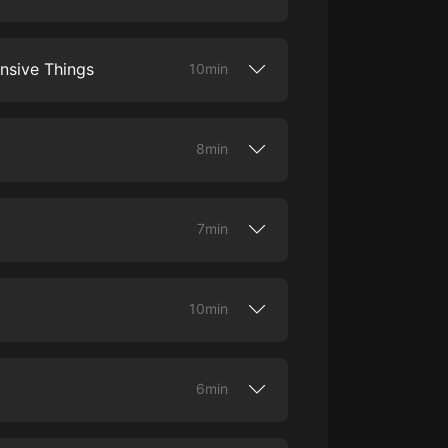
does it?
大秦：不裝了，你爹我是秦始皇丨爆
笑穿越丨伍壹劇社多人劇|趙家繼承
nsive Things
10min
人秦朝
伍壹劇社
詭秘之主 | 多人有聲劇丨同名動畫原
著 | 西幻克蘇魯 | 烏賊作品
8min
8082Audio
重生1980：開局迎娶姐姐閨蜜丨頭
陀淵領銜丨重生八零丨精品多人有聲
7min
劇
頭陀淵講故事
成何體統丨雙穿反套路爆笑爽文丨冷
月淺淺&倔強的小紅丨精品多人有聲
10min
劇
o冷月淺淺o
ng.
6min