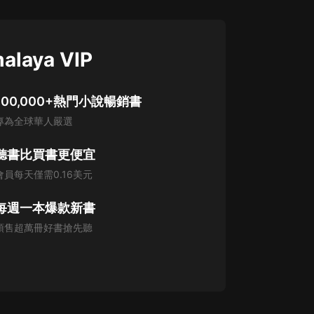
alaya VIP
100,000+熱門小說暢銷書
專為全球華人嚴選
聽書比買書更便宜
會員每天僅需0.16美元
每週一本爆款新書
預售超萬冊好書搶先聽