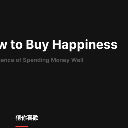
最佳女婿｜都市異能多人有聲劇｜一
種侃侃｜有聲小說
w to Buy Happiness
一種侃侃
米小圈上學記:一二三年級 | 暢銷出版
物
ience of Spending Money Well
米小圈
破壞者聯盟篇1-4季·猴子警長科學探
案記|寶寶巴士
寶寶巴士
大奉打更人丨頭陀淵領銜多人有聲
劇|暢聽全集|王鶴棣、田曦薇主演影
視劇原著|賣報小郎君
頭陀淵講故事
猜你喜歡
總有這樣的歌只想一個人聽