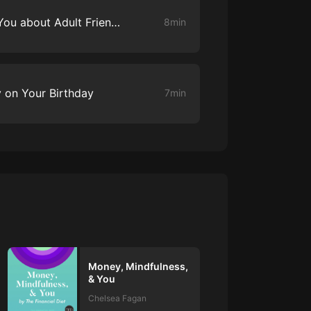
Here's What No One Told You about Adult Friendships
8min
 on Your Birthday
7min
Money, Mindfulness,
& You
Chelsea Fagan