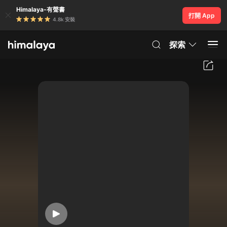
Himalaya-有聲書
打開 App
4.8k 安裝
探索