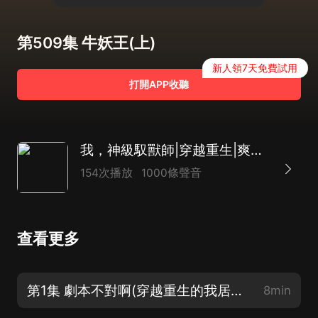
第509集 牛妖王(上)
新人領7天免費試用
打開APP收聽
我，神級馭獸師|穿越重生|爽文|熱血玄幻|逆襲|搞笑|AI多播
154次播放
1000條聲音
查看更多
第1集 劇本不對啊(穿越重生的我居然是個大廢物)
8min