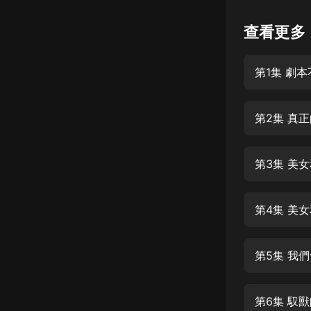
懸疑
查看更多
科幻
第1集 劇
好書精講
外語
第2集 真
耽美
認知思維
第3集 美
人文
音樂
第4集 美
粵語
第5集 我
頭條
娛樂
第6集 馭