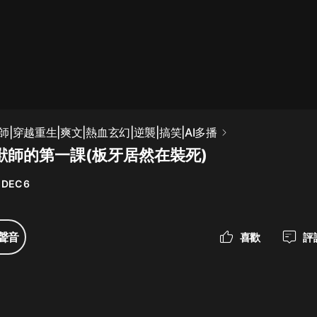
最佳女婿｜都市異能多人有聲劇｜一
種侃侃｜有聲小說
一種侃侃
米小圈上學記:一二三年級 | 暢銷出版
|穿越重生|爽文|熱血玄幻|逆襲|搞笑|AI多播
物
馭獸師的第一課(板牙居然在裝死)
米小圈
 DEC 6
破壞者聯盟篇1-4季·猴子警長科學探
案記|寶寶巴士
寶寶巴士
聲音
喜歡
評
大奉打更人丨頭陀淵領銜多人有聲
劇|暢聽全集|王鶴棣、田曦薇主演影
視劇原著|賣報小郎君
頭陀淵講故事
總有這樣的歌只想一個人聽