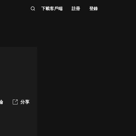
下載客戶端
註冊
登錄
論
分享