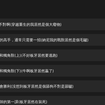
灰姑娘音樂
郭德綱於謙相聲全集
德雲社郭德綱相聲VIP
本不對啊(穿越重生的我居然是個大廢物)
安全警長啦咘啦哆·假期篇|新篇章加
更|寶寶巴士故事
正的高手，通常只需要一招(納尼我的戰獸居然是個毛驢)
寶寶巴士
凡人修仙傳|楊洋主演影視原著|薑廣
濤配音多播版本
女和獨角獸(上)(不好板牙居然要逃跑)
光合積木
女和獨角獸(下)(牛啊板牙居然贏了)
摸金天師【第一季】（紫襟演播）
有聲的紫襟
們會勝利(没想到板牙居然是個舔狗不對是舔驢)
無敵六皇子|爆笑穿越|無敵流皇子|安
燃領銜有聲小說
安燃
獸師的第一課(板牙居然在裝死)