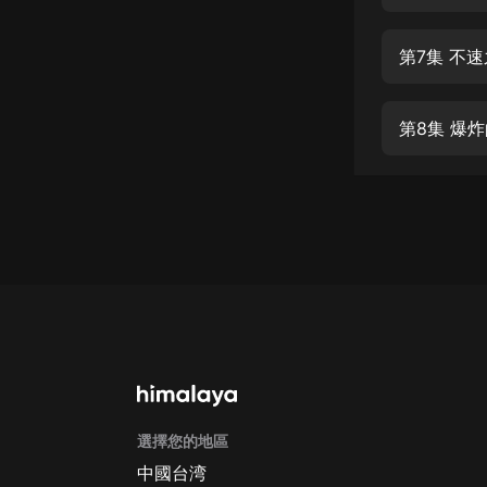
經典名著
人物傳記
第7集 不
電影
生活
第8集 爆
英語
日語
課程
少兒教育
二次元
教育培訓
IT科技
選擇您的地區
汽車
中國台湾