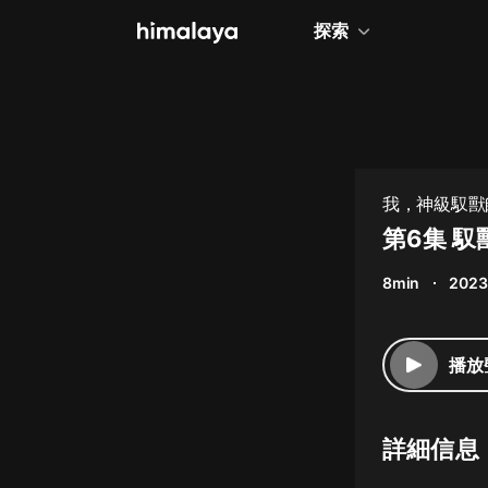
探索
全部
小說
個人成長
我，神級馭獸師
相聲評書
第6集 
兒童
8min
2023
歷史
情感治愈
播放
健康養生
商業財經
詳細信息
廣播劇