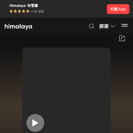
Himalaya-有聲書
打開 App
4.8k 安裝
探索