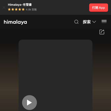
Himalaya-有聲書
打開 App
4.8k 安裝
探索