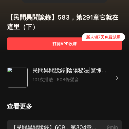
【民間異聞詭錄】583，第291章它就在
這里（下）
新人領7天免費試用
打開APP收聽
民間異聞詭錄|陰陽秘法|驚悚奇幻|風水秘術|新評書|聖創軒宸朝璋播講
101次播放
608條聲音
查看更多
【民間異聞詭錄】609，第304章青銅門后（完）
9min