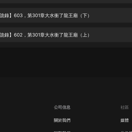
生命科學篇1-2·猴子警長科學探案記|
寶寶巴士科普
寶寶巴士
詭錄】603，第301章大水衝了龍王廟（下）
【新民間劇場】我的老千江湖｜ 有聲
的紫襟｜ 魔幻千手
詭錄】602，第301章大水衝了龍王廟（上）
有聲的紫襟
《夜色鋼琴曲》
夜色鋼琴曲趙海洋
太荒吞天訣丨熱血玄幻丨紫襟領銜有
聲劇
有聲的紫襟
嫡女貴嫁 | 一刀蘇蘇團隊制作 | 古言
宮鬥重生爽文 多人有聲劇
公司信息
社區
一刀蘇蘇
中國大案紀實 | 每日一驚案！真實案
關於我們
媒體
件恐怖刑偵尚文
大舌頭尚文