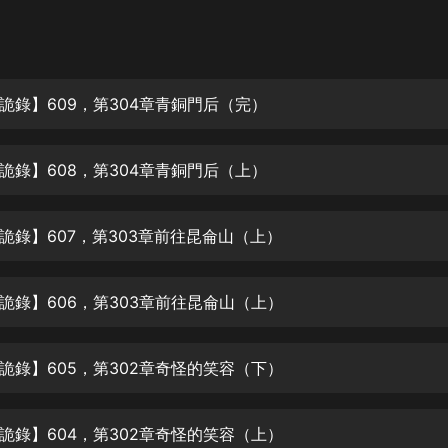
灰姑娘音樂
郭德綱於謙相聲全集
德雲社郭德綱相聲VIP
詭錄】609，第304章青銅門后（完）
安全警長啦咘啦哆·假期篇|新篇章加
更|寶寶巴士故事
詭錄】608，第304章青銅門后（上）
寶寶巴士
凡人修仙傳|楊洋主演影視原著|薑廣
濤配音多播版本
詭錄】607，第303章前往昆侖山（上）
光合積木
詭錄】606，第303章前往昆侖山（上）
摸金天師【第一季】（紫襟演播）
有聲的紫襟
詭錄】605，第302章奇怪的笑容（下）
無敵六皇子|爆笑穿越|無敵流皇子|安
燃領銜有聲小說
安燃
詭錄】604，第302章奇怪的笑容（上）