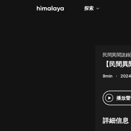
探索
全部
小說
個人成長
民間異聞詭錄
相聲評書
【民間異
兒童
9min
2024
歷史
情感治愈
播放聲
健康養生
商業財經
詳細信息
廣播劇