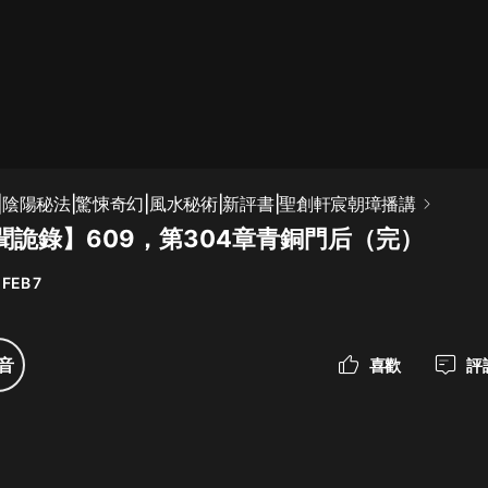
最佳女婿｜都市異能多人有聲劇｜一
種侃侃｜有聲小說
一種侃侃
米小圈上學記:一二三年級 | 暢銷出版
|陰陽秘法|驚悚奇幻|風水秘術|新評書|聖創軒宸朝璋播講
物
聞詭錄】609，第304章青銅門后（完）
米小圈
 FEB 7
破壞者聯盟篇1-4季·猴子警長科學探
案記|寶寶巴士
寶寶巴士
音
喜歡
評
大奉打更人丨頭陀淵領銜多人有聲
劇|暢聽全集|王鶴棣、田曦薇主演影
視劇原著|賣報小郎君
頭陀淵講故事
總有這樣的歌只想一個人聽