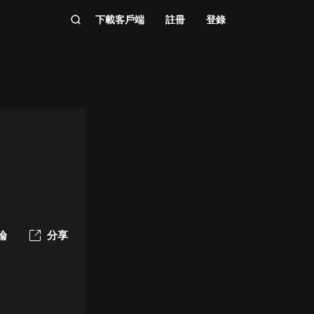
下載客戶端
註冊
登錄
論
分享