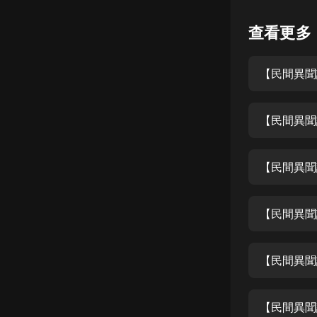
懸疑
查看更多
科幻
【民間異聞
好書精講
外語
【民間異聞
耽美
認知思維
【民間異聞
人文
音樂
【民間異聞
粵語
【民間異聞
頭條
娛樂
【民間異聞