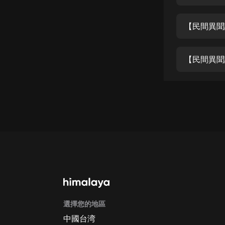
經典名著
人物傳記
【民間異聞
電影
生活
【民間異聞
英語
日語
課程
少兒教育
二次元
教育培訓
IT科技
選擇您的地區
汽車
中國台湾