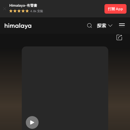
Himalaya-有聲書
打開 App
4.8k 安裝
探索