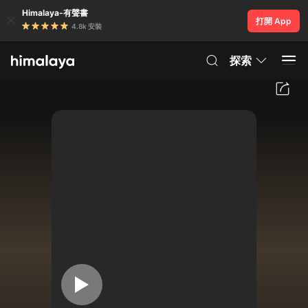
Himalaya-有聲書
打開 App
4.8k 安裝
探索