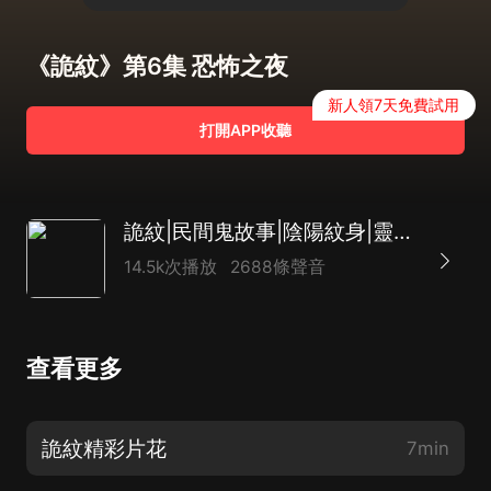
《詭紋》第6集 恐怖之夜
新人領7天免費試用
打開APP收聽
詭紋|民間鬼故事|陰陽紋身|靈異事件| 又名紋身法則紋身特殊丨懸疑小說推薦榜第一
14.5k次播放
2688條聲音
查看更多
詭紋精彩片花
7min