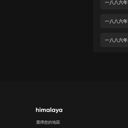
經典名著
一八八六年
人物傳記
一八八六年
電影
生活
一八八六年
英語
日語
課程
少兒教育
二次元
教育培訓
IT科技
汽車
選擇您的地區