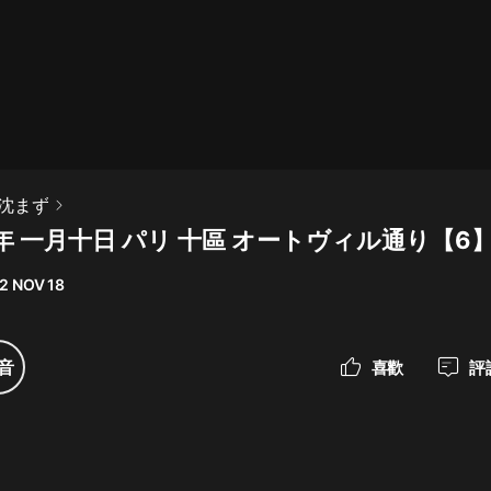
最佳女婿｜都市異能多人有聲劇｜一
種侃侃｜有聲小說
一種侃侃
米小圈上學記:一二三年級 | 暢銷出版
沈まず
物
年 一月十日 パリ 十區 オートヴィル通り【6
米小圈
2 NOV 18
破壞者聯盟篇1-4季·猴子警長科學探
案記|寶寶巴士
寶寶巴士
音
喜歡
評
大奉打更人丨頭陀淵領銜多人有聲
劇|暢聽全集|王鶴棣、田曦薇主演影
視劇原著|賣報小郎君
頭陀淵講故事
總有這樣的歌只想一個人聽