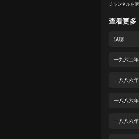
チャンネルを購
懸疑
查看更多
科幻
好書精講
試聴
外語
耽美
一九六二年
認知思維
一八八六年
人文
音樂
一八八六年
粵語
頭條
一八八六年
娛樂