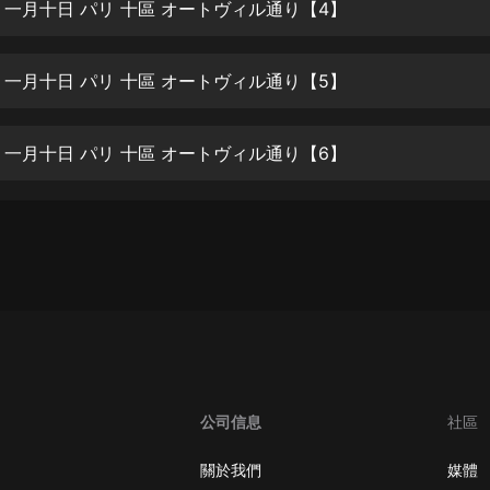
生命科學篇1-2·猴子警長科學探案記|
 一月十日 パリ 十區 オートヴィル通り【4】
寶寶巴士科普
寶寶巴士
 一月十日 パリ 十區 オートヴィル通り【5】
【新民間劇場】我的老千江湖｜ 有聲
的紫襟｜ 魔幻千手
有聲的紫襟
 一月十日 パリ 十區 オートヴィル通り【6】
《夜色鋼琴曲》
夜色鋼琴曲趙海洋
太荒吞天訣丨熱血玄幻丨紫襟領銜有
聲劇
有聲的紫襟
嫡女貴嫁 | 一刀蘇蘇團隊制作 | 古言
宮鬥重生爽文 多人有聲劇
一刀蘇蘇
公司信息
社區
中國大案紀實 | 每日一驚案！真實案
件恐怖刑偵尚文
關於我們
媒體
大舌頭尚文