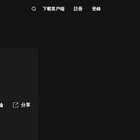
下載客戶端
註冊
登錄
】
論
分享