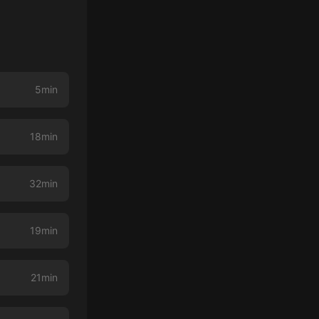
5min
18min
32min
19min
21min