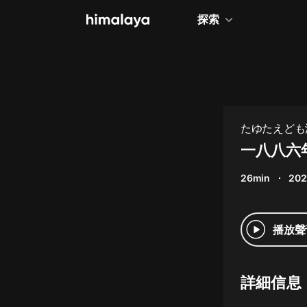
探索
全部
小說
個人成長
たゆたえども
相聲評書
一八八六
兒童
26min
202
歷史
情感治愈
播放聲
健康養生
商業財經
詳細信息
廣播劇