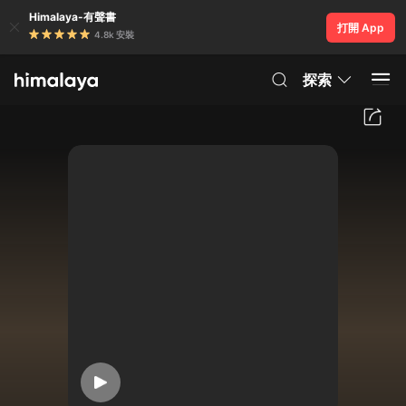
Himalaya-有聲書
打開 App
4.8k 安裝
探索