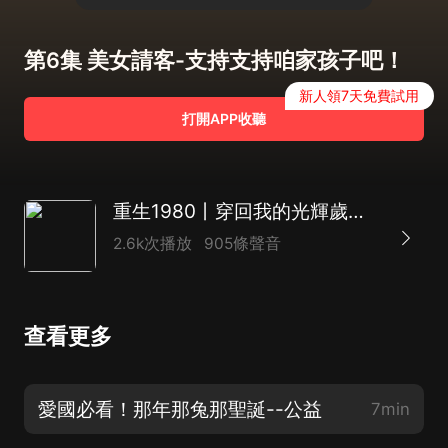
第6集 美女請客-支持支持咱家孩子吧！
新人領7天免費試用
打開APP收聽
重生1980丨穿回我的光輝歲月丨70年代文丨都市改革開放丨幽默丨商戰創業暴富逆襲
2.6k次播放
905條聲音
查看更多
愛國必看！那年那兔那聖誕--公益
7min