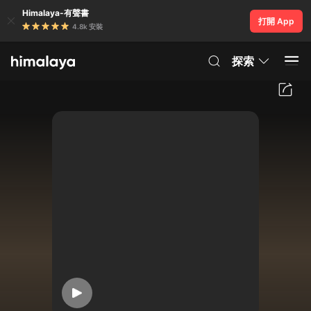
Himalaya-有聲書
打開 App
4.8k 安裝
探索