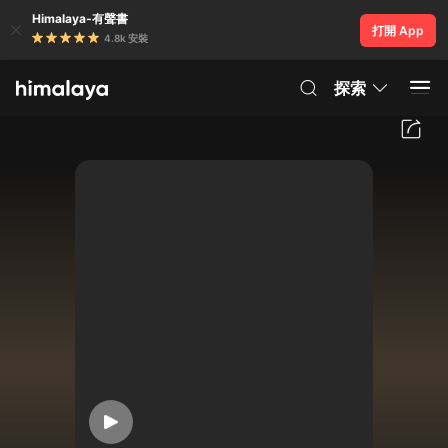
Himalaya-有聲書
打開 App
4.8k 安裝
探索