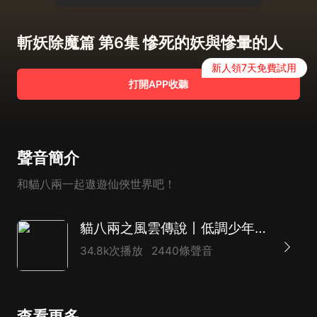
斬妖除魔篇 第6集 慘死的妖與慘暈的人
新人領7天免費試用
打開APP收聽
聲音簡介
和貓八兩一起遨遊仙俠世界吧！
貓八兩之風雲傳說丨低調少年逆大天丨奇喵宇宙
34.8k次播放
2440條聲音
查看更多