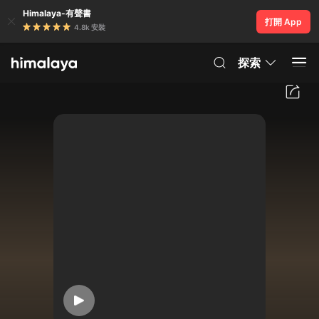
Himalaya-有聲書
打開 App
4.8k 安裝
探索