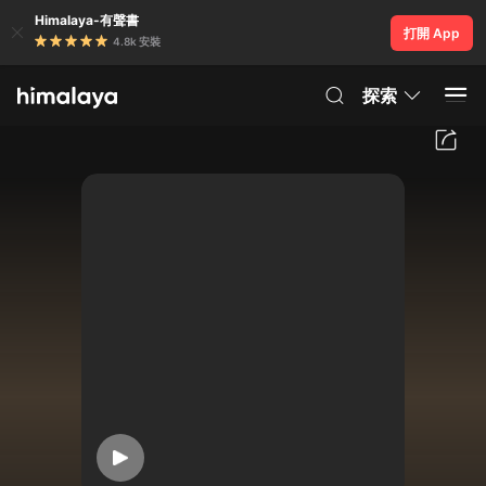
Himalaya-有聲書
打開 App
4.8k 安裝
探索