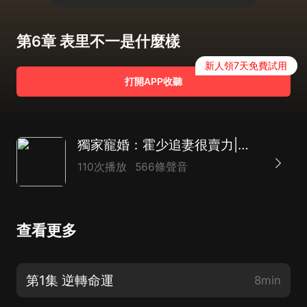
第6章 表里不一是什麼樣
新人領7天免費試用
打開APP收聽
獨家寵婚：霍少追妻很賣力|都市甜寵|穿書
110次播放
566條聲音
查看更多
第1集 逆轉命運
8min