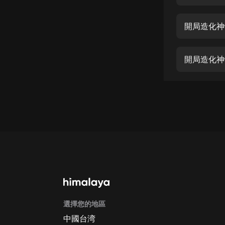
經典名著
人物傳記
開局造化神
電影
生活
開局造化神
英語
日語
課程
少兒教育
二次元
教育培訓
IT科技
選擇您的地區
汽車
中國台湾