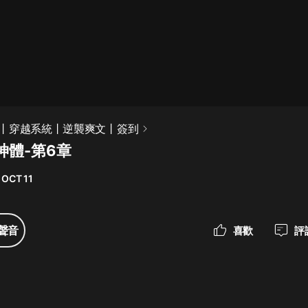
最佳女婿｜都市異能多人有聲劇｜一
種侃侃｜有聲小說
一種侃侃
米小圈上學記:一二三年級 | 暢銷出版
丨穿越系統丨逆襲爽文丨簽到
物
神體-第6章
米小圈
 OCT 11
破壞者聯盟篇1-4季·猴子警長科學探
案記|寶寶巴士
寶寶巴士
聲音
喜歡
評
大奉打更人丨頭陀淵領銜多人有聲
劇|暢聽全集|王鶴棣、田曦薇主演影
視劇原著|賣報小郎君
頭陀淵講故事
總有這樣的歌只想一個人聽