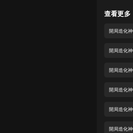
懸疑
查看更多
科幻
開局造化神
好書精講
外語
開局造化神
耽美
認知思維
開局造化神
人文
音樂
開局造化神
粵語
開局造化神
頭條
娛樂
開局造化神