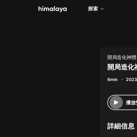
探索
全部
小說
個人成長
開局造化神體
相聲評書
開局造化
兒童
6min
2023
歷史
情感治愈
播放
健康養生
商業財經
詳細信息
廣播劇