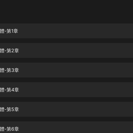
灰姑娘音樂
郭德綱於謙相聲全集
德雲社郭德綱相聲VIP
體-第1章
安全警長啦咘啦哆·假期篇|新篇章加
更|寶寶巴士故事
體-第2章
寶寶巴士
凡人修仙傳|楊洋主演影視原著|薑廣
濤配音多播版本
體-第3章
光合積木
體-第4章
摸金天師【第一季】（紫襟演播）
有聲的紫襟
體-第5章
無敵六皇子|爆笑穿越|無敵流皇子|安
燃領銜有聲小說
安燃
體-第6章