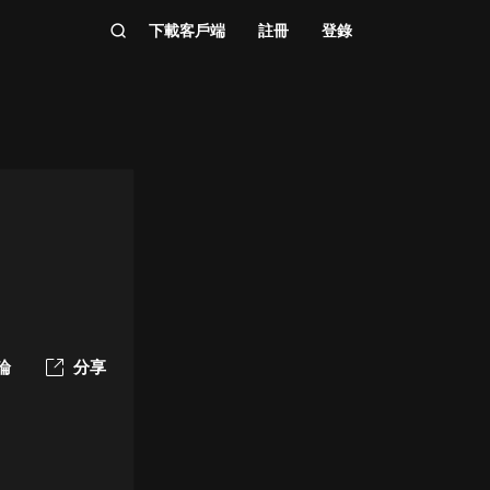
下載客戶端
註冊
登錄
論
分享