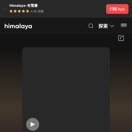
Himalaya-有聲書
打開 App
4.8k 安裝
探索