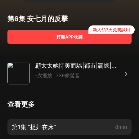
第6集 安七月的反擊
新人領7天免費試用
打開APP收聽
顧太太她恃美而驕|都市|霸總|甜寵|虐戀|爽文|AI多播
-次播放
739條聲音
查看更多
第1集 “捉奸在床”
8min