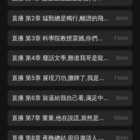
直播 第2章 猛獸總是獨行,離譜的飛行器!(烙鐵們♥️求月票訂閱互動)
8min
直播 第3章 科學院教授震撼,你們干嘛呢,坐啊(♥️求月票訂閱互動♥️)
11min
直播 第4章 廢話文學,難道我哥是龍王!(新書上架♥️求五星好評支持)
9min
直播 第5章 展現刀功,攤牌了,我是廚藝天才!(烙鐵們♥️求月票訂閱互動)
11min
直播 第6章 裝逼給我自己看,滿足中二心理!(♥️求月票訂閱互動♥️)
9min
直播 第7章 重量,他在說謊,當然是慣著他啊!(新書上架♥️求月票)
10min
直播 第8章 夜晚總結,節目邀請人,國宴廚師!(新書上架♥️求五星好評支持)
8min