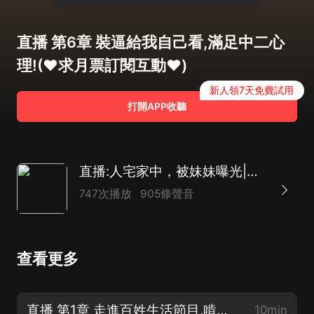
直播 第6章 裝逼給我自己看,滿足中二心
理!(♥️求月票訂閱互動♥️)
新人領7天免費試用
打開APP收聽
直播:人宅家中，被妹妹曝光|爆笑|爽文|都市|腦洞
747次播放
905條聲音
查看更多
直播 第1章 走進百姓生活節目,啃老青年!(新書上架♥️求五星好評支持)
10min