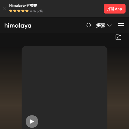
Himalaya-有聲書
打開 App
4.8k 安裝
探索