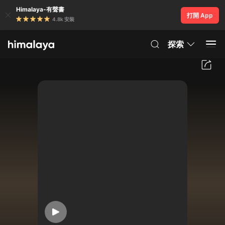
Himalaya-有聲書
打開 App
4.8k 安裝
探索