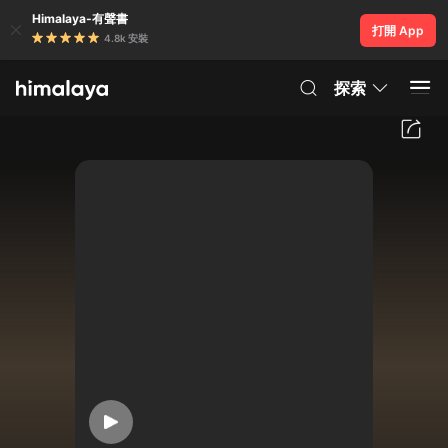
Himalaya-有聲書
打開 App
4.8k 安裝
探索