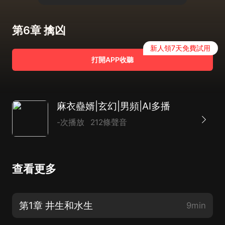
第6章 擒凶
新人領7天免費試用
打開APP收聽
麻衣蠱婿|玄幻|男頻|AI多播
-次播放
212條聲音
查看更多
第1章 井生和水生
9min