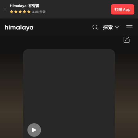
Himalaya-有聲書
打開 App
4.8k 安裝
探索