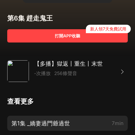
第6集 趕走鬼王
新人領7天免費試用
打開APP收聽
【多播】獄返丨重生丨末世
-次播放
256條聲音
查看更多
第1集 _嬌妻過門爺過世
7min