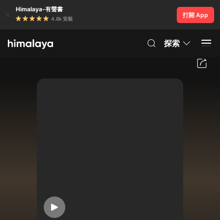
Himalaya-有聲書
打開 App
4.8k 安裝
探索