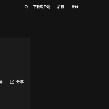
下載客戶端
註冊
登錄
論
分享