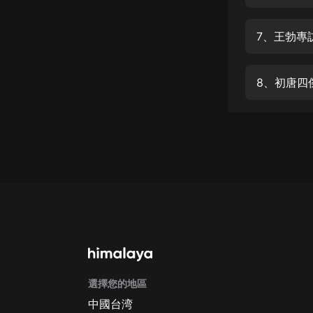
經典名著
人物傳記
7、王勃專
電影
生活
8、初唐四
英語
日語
課程
少兒教育
二次元
教育培訓
IT科技
選擇您的地區
汽車
中國台湾