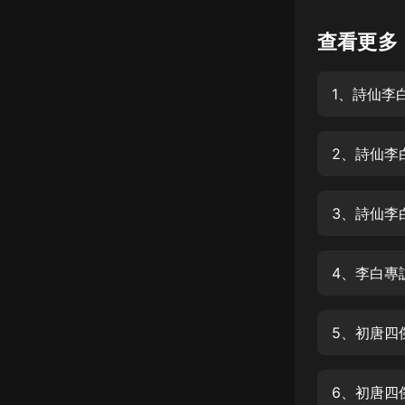
懸疑
查看更多
科幻
1、詩仙李
好書精講
外語
2、詩仙李
耽美
認知思維
3、詩仙李
人文
音樂
4、李白專
粵語
5、初唐四
頭條
娛樂
6、初唐四