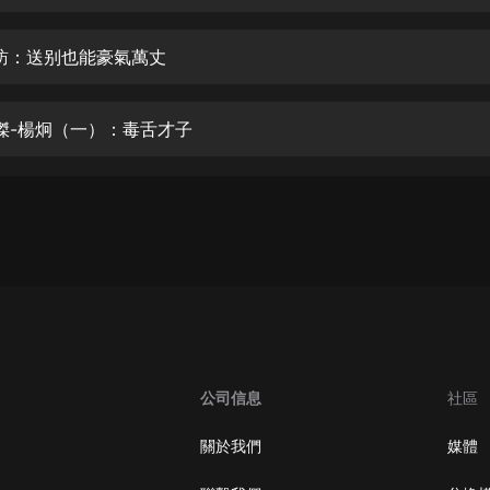
生命科學篇1-2·猴子警長科學探案記|
寶寶巴士科普
寶寶巴士
訪：送别也能豪氣萬丈
【新民間劇場】我的老千江湖｜ 有聲
的紫襟｜ 魔幻千手
傑-楊炯（一）：毒舌才子
有聲的紫襟
《夜色鋼琴曲》
夜色鋼琴曲趙海洋
太荒吞天訣丨熱血玄幻丨紫襟領銜有
聲劇
有聲的紫襟
嫡女貴嫁 | 一刀蘇蘇團隊制作 | 古言
宮鬥重生爽文 多人有聲劇
公司信息
社區
一刀蘇蘇
中國大案紀實 | 每日一驚案！真實案
關於我們
媒體
件恐怖刑偵尚文
大舌頭尚文