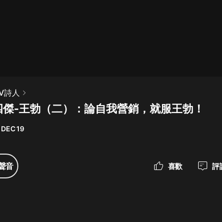
最佳女婿｜都市異能多人有聲劇｜一
種侃侃｜有聲小說
一種侃侃
米小圈上學記:一二三年級 | 暢銷出版
V詩人
物
四傑-王勃（二）：論自我營銷，就服王勃！
米小圈
 DEC 19
破壞者聯盟篇1-4季·猴子警長科學探
案記|寶寶巴士
寶寶巴士
聲音
喜歡
評
大奉打更人丨頭陀淵領銜多人有聲
劇|暢聽全集|王鶴棣、田曦薇主演影
視劇原著|賣報小郎君
頭陀淵講故事
總有這樣的歌只想一個人聽