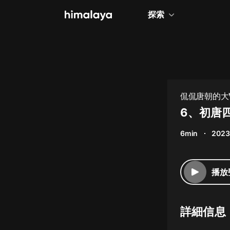
探索
全部
小說
個人成長
侃侃唐朝的大
相聲評書
6、初唐
兒童
6min
2023
歷史
情感治愈
播放
健康養生
商業財經
詳細信息
廣播劇