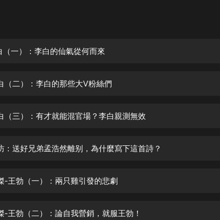
灰姑娘音樂
郭德綱於謙相聲全集
德雲社郭德綱相聲VIP
白（一）：李白的仙氣從何而來
安全警長啦咘啦哆·假期篇|新篇章加
更|寶寶巴士故事
白（二）：李白的那些大V粉絲們
寶寶巴士
凡人修仙傳|楊洋主演影視原著|薑廣
濤配音多播版本
白（三）：有才就能混官場？李白親測無效
光合積木
訪：送好兄弟孟浩然離别，為什麼寫下這首詩？
摸金天師【第一季】（紫襟演播）
有聲的紫襟
傑-王勃（一）：兩只雞引發的悲劇
無敵六皇子|爆笑穿越|無敵流皇子|安
燃領銜有聲小說
安燃
傑-王勃（二）：論自我營銷，就服王勃！