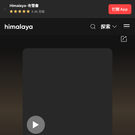
Himalaya-有聲書
打開 App
4.8k 安裝
探索