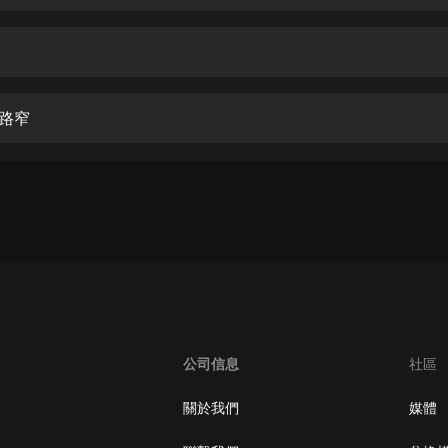
生命科學篇1-2·猴子警長科學探案記|
寶寶巴士科普
寶寶巴士
【新民間劇場】我的老千江湖｜ 有聲
的紫襟｜ 魔幻千手
家路窄
有聲的紫襟
《夜色鋼琴曲》
夜色鋼琴曲趙海洋
太荒吞天訣丨熱血玄幻丨紫襟領銜有
聲劇
有聲的紫襟
嫡女貴嫁 | 一刀蘇蘇團隊制作 | 古言
宮鬥重生爽文 多人有聲劇
公司信息
社區
一刀蘇蘇
中國大案紀實 | 每日一驚案！真實案
關於我們
媒體
件恐怖刑偵尚文
大舌頭尚文