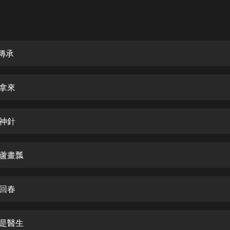
灰姑娘音樂
郭德綱於謙相聲全集
德雲社郭德綱相聲VIP
傳承
安全警長啦咘啦哆·假期篇|新篇章加
更|寶寶巴士故事
玉拿來
寶寶巴士
凡人修仙傳|楊洋主演影視原著|薑廣
濤配音多播版本
死神針
光合積木
葫蘆畫瓢
摸金天師【第一季】（紫襟演播）
有聲的紫襟
手回春
無敵六皇子|爆笑穿越|無敵流皇子|安
燃領銜有聲小說
安燃
不是醫生