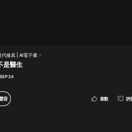
最佳女婿｜都市異能多人有聲劇｜一
種侃侃｜有聲小說
一種侃侃
米小圈上學記:一二三年級 | 暢銷出版
代修真 | AI電子書
物
不是醫生
米小圈
 SEP 24
破壞者聯盟篇1-4季·猴子警長科學探
案記|寶寶巴士
寶寶巴士
聲音
喜歡
評
大奉打更人丨頭陀淵領銜多人有聲
劇|暢聽全集|王鶴棣、田曦薇主演影
視劇原著|賣報小郎君
頭陀淵講故事
總有這樣的歌只想一個人聽