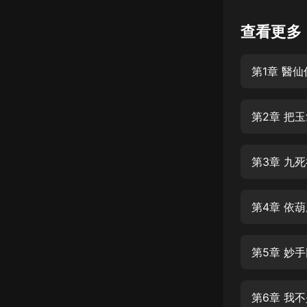
懸疑
查看更多
科幻
第1章 醫仙
好書精講
外語
第2章 把
耽美
認知思維
第3章 九
人文
音樂
第4章 依
粵語
第5章 妙
頭條
娛樂
第6章 我