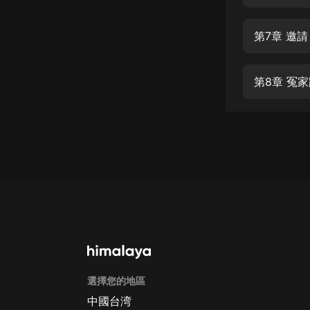
經典名著
人物傳記
第7章 邀請
電影
生活
第8章 冤
英語
日語
課程
少兒教育
二次元
教育培訓
IT科技
選擇您的地區
汽車
中國台湾