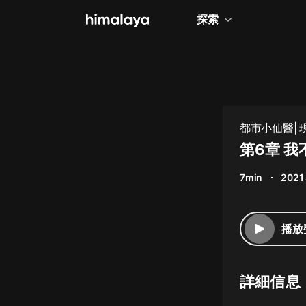
探索
全部
小說
個人成長
都市小仙醫| 現
相聲評書
第6章 我
兒童
7min
2021
歷史
情感治愈
播放
健康養生
商業財經
詳細信息
廣播劇