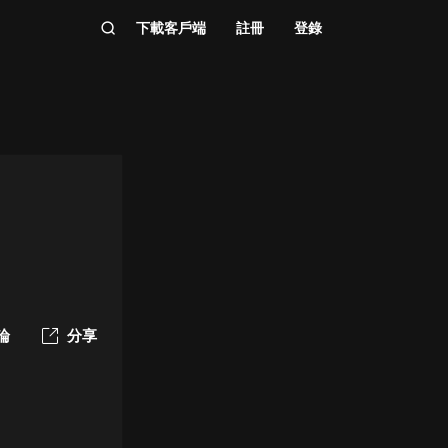
下載客戶端
註冊
登錄
論
分享